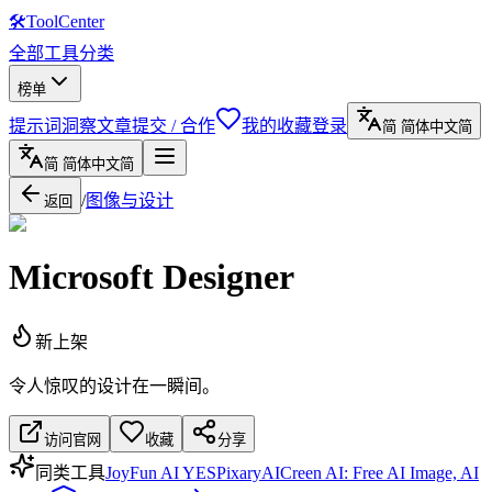
🛠
ToolCenter
全部工具
分类
榜单
提示词
洞察文章
提交 / 合作
我的收藏
登录
简
简体中文
简
简
简体中文
简
/
图像与设计
返回
Microsoft Designer
新上架
令人惊叹的设计在一瞬间。
访问官网
收藏
分享
同类工具
JoyFun AI YES
PixaryAI
Creen AI: Free AI Image, AI