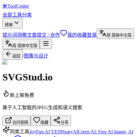
🛠
ToolCenter
全部工具
分类
榜单
提示词
洞察文章
提交 / 合作
我的收藏
登录
简
简体中文
简
简
简体中文
简
/
图像与设计
返回
SVGStud.io
新上架
免费
基于人工智能的JPEG生成和语义搜索
访问官网
收藏
分享
同类工具
JoyFun AI YES
PixaryAI
Creen AI: Free AI Image, AI