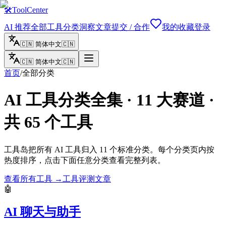
🛠
ToolCenter
AI 推荐
全部工具
分类
洞察文章
提交 / 合作
我的收藏
登录
🇨🇳
简体中文
🇨🇳
🇨🇳
简体中文
🇨🇳
首页
/
全部分类
AI 工具分类全集 · 11 大赛道 ·
共 65 个工具
工具岛把所有 AI 工具归入 11 个标准分类。每个分类页内按
热度排序，点击下面任意分类查看完整列表。
查看所有工具 →
工具评测文章
🤖
AI 聊天与助手