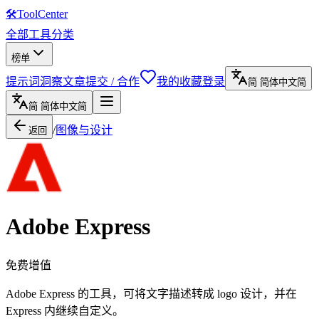
🛠
ToolCenter
全部工具
分类
榜单
提示词
洞察文章
提交 / 合作
我的收藏
登录
简
简体中文
简
简
简体中文
简
/
图像与设计
返回
Adobe Express
免费增值
Adobe Express 的工具，可将文字描述转成 logo 设计，并在
Express 内继续自定义。