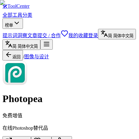
🛠
ToolCenter
全部工具
分类
榜单
提示词
洞察文章
提交 / 合作
我的收藏
登录
简
简体中文
简
简
简体中文
简
/
图像与设计
返回
Photopea
免费增值
在线Photoshop替代品