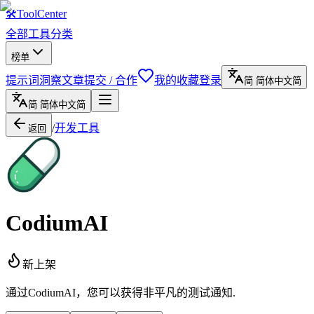
🛠
ToolCenter
全部工具
分类
榜单
提示词
洞察文章
提交 / 合作
我的收藏
登录
简
简体中文
简
简
简体中文
简
/
开发工具
返回
CodiumAI
新上架
通过CodiumAI，您可以获得非平凡的测试通知.