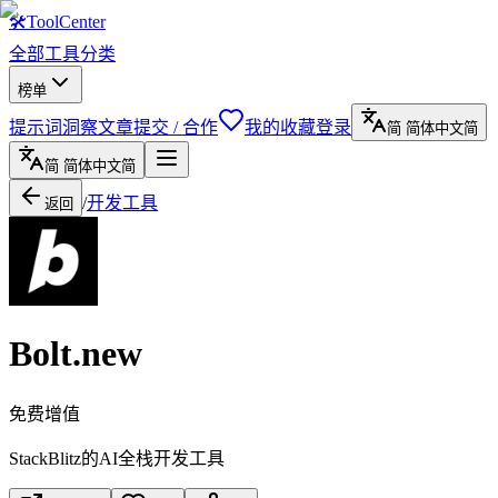
🛠
ToolCenter
全部工具
分类
榜单
提示词
洞察文章
提交 / 合作
我的收藏
登录
简
简体中文
简
简
简体中文
简
/
开发工具
返回
Bolt.new
免费增值
StackBlitz的AI全栈开发工具