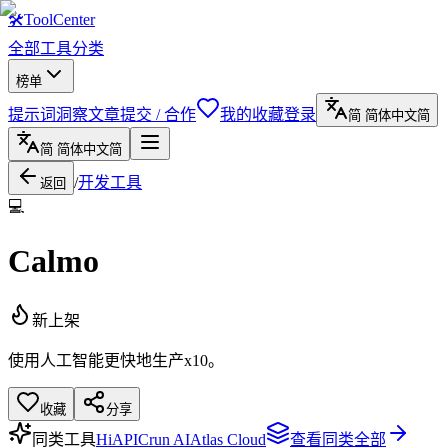
🛠
ToolCenter
全部工具
分类
榜单
提示词
洞察文章
提交 / 合作
我的收藏
登录
简
简体中文
简
简
简体中文
简
/
开发工具
返回
💻
Calmo
新上架
使用人工智能更快地生产x10。
收藏
分享
同类工具
HiAPI
Crun AI
Atlas Cloud
查看同类全部