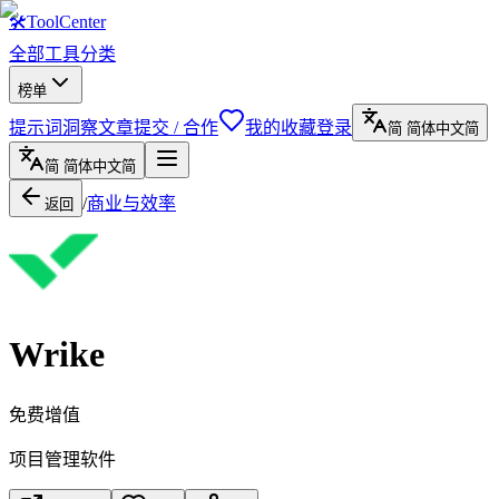
🛠
ToolCenter
全部工具
分类
榜单
提示词
洞察文章
提交 / 合作
我的收藏
登录
简
简体中文
简
简
简体中文
简
/
商业与效率
返回
Wrike
免费增值
项目管理软件