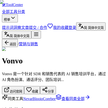
🛠
ToolCenter
全部工具
分类
榜单
提示词
洞察文章
提交 / 合作
我的收藏
登录
简
简体中文
简
简
简体中文
简
/
营销与销售
返回
Vonvo
Vonvo 是一个针对 SDR 和销售代表的 AI 销售培训平台，通过
AI 角色扮演、通话评分、团队培训...
访问官网
收藏
分享
同类工具
Nevar
Blooio
Corebee
查看同类全部