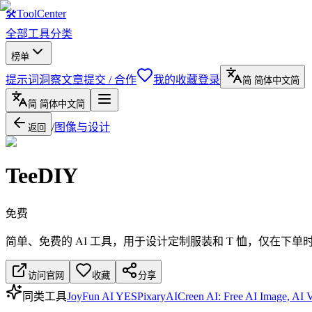
🛠
ToolCenter
全部工具
分类
榜单
提示词
洞察文章
提交 / 合作
我的收藏
登录
简
简体中文
简
简
简体中文
简
/
图像与设计
返回
TeeDIY
免费
简单、免费的 AI 工具，用于设计定制服装和 T 恤，仅在下单
访问官网
收藏
分享
同类工具
JoyFun AI YES
PixaryAI
Creen AI: Free AI Image, AI 