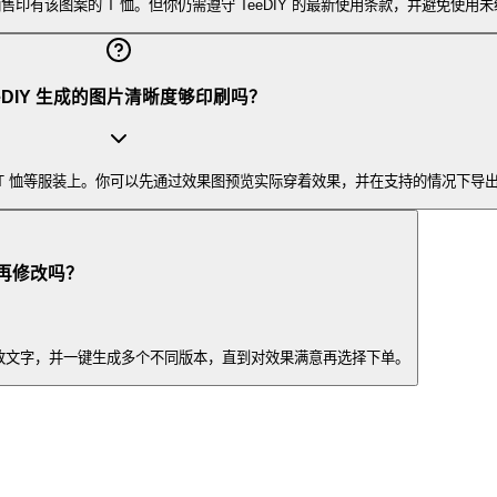
印有该图案的 T 恤。但你仍需遵守 TeeDIY 的最新使用条款，并避免使
eeDIY 生成的图片清晰度够印刷吗？
在 T 恤等服装上。你可以先通过效果图预览实际穿着效果，并在支持的情况下
以再修改吗？
修改文字，并一键生成多个不同版本，直到对效果满意再选择下单。