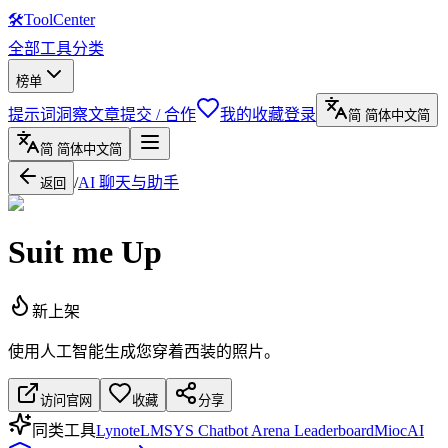
🛠
ToolCenter
全部工具
分类
榜单
提示词
洞察文章
提交 / 合作
我的收藏
登录
简
简体中文
简
简
简体中文
简
/
AI 聊天与助手
返回
Suit me Up
新上架
使用人工智能生成您穿着西装的照片。
访问官网
收藏
分享
同类工具
Lynote
LMSYS Chatbot Arena Leaderboard
MiocAI