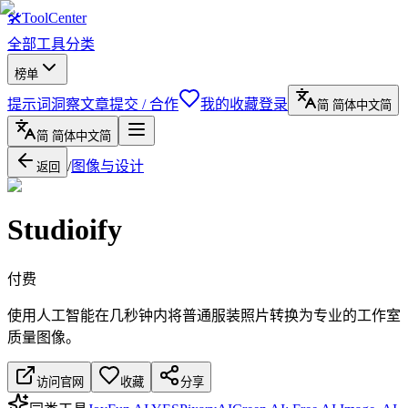
🛠
ToolCenter
全部工具
分类
榜单
提示词
洞察文章
提交 / 合作
我的收藏
登录
简
简体中文
简
简
简体中文
简
/
图像与设计
返回
Studioify
付费
使用人工智能在几秒钟内将普通服装照片转换为专业的工作室
质量图像。
访问官网
收藏
分享