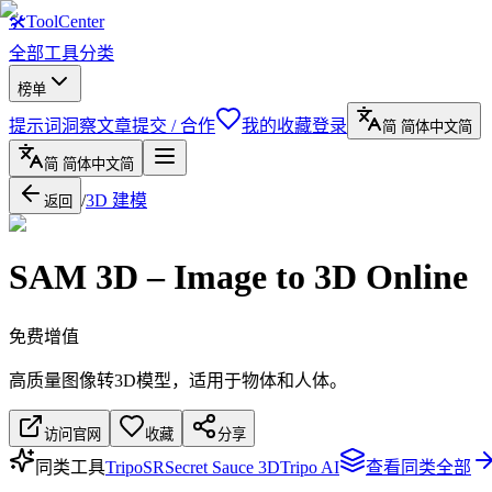
🛠
ToolCenter
全部工具
分类
榜单
提示词
洞察文章
提交 / 合作
我的收藏
登录
简
简体中文
简
简
简体中文
简
/
3D 建模
返回
SAM 3D – Image to 3D Online
免费增值
高质量图像转3D模型，适用于物体和人体。
访问官网
收藏
分享
同类工具
TripoSR
Secret Sauce 3D
Tripo AI
查看同类全部