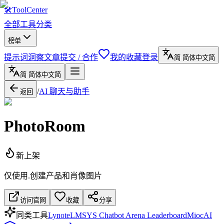
🛠
ToolCenter
全部工具
分类
榜单
提示词
洞察文章
提交 / 合作
我的收藏
登录
简
简体中文
简
简
简体中文
简
/
AI 聊天与助手
返回
PhotoRoom
新上架
仅使用.创建产品和肖像图片
访问官网
收藏
分享
同类工具
Lynote
LMSYS Chatbot Arena Leaderboard
MiocAI