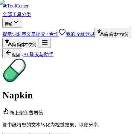
🛠
ToolCenter
全部工具
分类
榜单
提示词
洞察文章
提交 / 合作
我的收藏
登录
简
简体中文
简
简
简体中文
简
/
AI 聊天与助手
返回
Napkin
新上架
免费增值
餐巾纸将您的文本转化为视觉效果，以便分享.