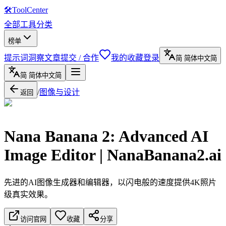
🛠
ToolCenter
全部工具
分类
榜单
提示词
洞察文章
提交 / 合作
我的收藏
登录
简
简体中文
简
简
简体中文
简
/
图像与设计
返回
Nana Banana 2: Advanced AI
Image Editor | NanaBanana2.ai
先进的AI图像生成器和编辑器，以闪电般的速度提供4K照片
级真实效果。
访问官网
收藏
分享