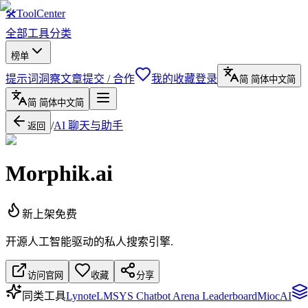
🛠
ToolCenter
全部工具
分类
榜单
提示词
洞察文章
提交 / 合作
我的收藏
登录
简
简体中文
简
简
简体中文
简
/
AI 聊天与助手
返回
Morphik.ai
新上架
免费
开源人工智能驱动的私人搜索引擎.
访问官网
收藏
分享
同类工具
Lynote
LMSYS Chatbot Arena Leaderboard
MiocAI