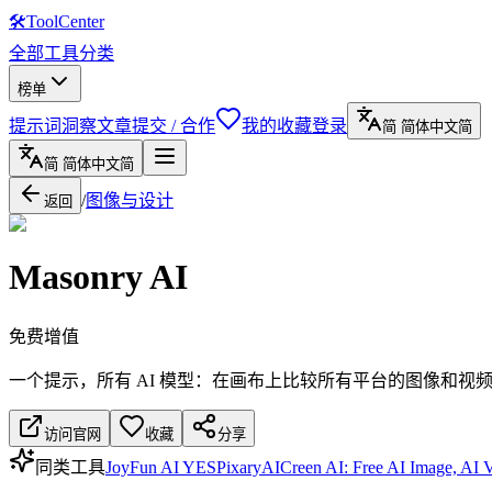
🛠
ToolCenter
全部工具
分类
榜单
提示词
洞察文章
提交 / 合作
我的收藏
登录
简
简体中文
简
简
简体中文
简
/
图像与设计
返回
Masonry AI
免费增值
一个提示，所有 AI 模型：在画布上比较所有平台的图像和视
访问官网
收藏
分享
同类工具
JoyFun AI YES
PixaryAI
Creen AI: Free AI Image, AI 