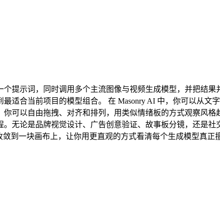
让你用同一个提示词，同时调用多个主流图像与视频生成模型，并把
当前项目的模型组合。 在 Masonry AI 中，你可以从文字
以自由拖拽、对齐和排列，用类似情绪板的方式观察风格趋势，做 A/
程。无论是品牌视觉设计、广告创意验证、故事板分镜，还是社交
能把复杂度收敛到一块画布上，让你用更直观的方式看清每个生成模型