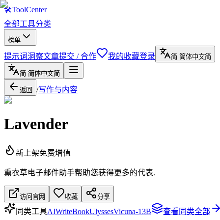
🛠
ToolCenter
全部工具
分类
榜单
提示词
洞察文章
提交 / 合作
我的收藏
登录
简
简体中文
简
简
简体中文
简
/
写作与内容
返回
Lavender
新上架
免费增值
熏衣草电子邮件助手帮助您获得更多的代表.
访问官网
收藏
分享
同类工具
AIWriteBook
Ulysses
Vicuna-13B
查看同类全部