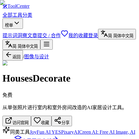
🛠
ToolCenter
全部工具
分类
榜单
提示词
洞察文章
提交 / 合作
我的收藏
登录
简
简体中文
简
简
简体中文
简
/
图像与设计
返回
HousesDecorate
免费
从单张照片进行室内和室外房间改造的AI家居设计工具。
访问官网
收藏
分享
同类工具
JoyFun AI YES
PixaryAI
Creen AI: Free AI Image, AI