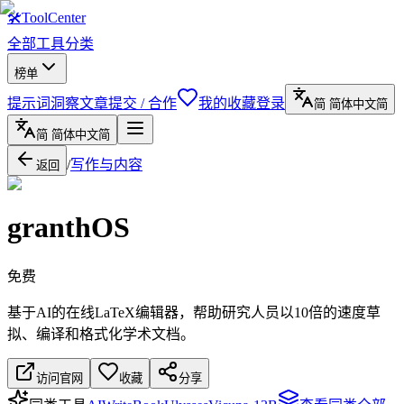
🛠
ToolCenter
全部工具
分类
榜单
提示词
洞察文章
提交 / 合作
我的收藏
登录
简
简体中文
简
简
简体中文
简
/
写作与内容
返回
granthOS
免费
基于AI的在线LaTeX编辑器，帮助研究人员以10倍的速度草
拟、编译和格式化学术文档。
访问官网
收藏
分享