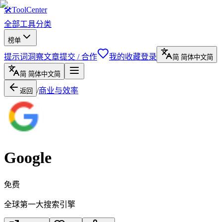
🛠
ToolCenter
全部工具
分类
榜单
提示词
洞察文章
提交 / 合作
我的收藏
登录
简
简体中文
简
简
简体中文
简
/
商业与效率
返回
Google
免费
全球第一大搜索引擎