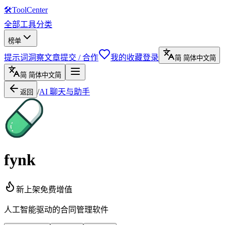
🛠
ToolCenter
全部工具
分类
榜单
提示词
洞察文章
提交 / 合作
我的收藏
登录
简
简体中文
简
简
简体中文
简
/
AI 聊天与助手
返回
fynk
新上架
免费增值
人工智能驱动的合同管理软件