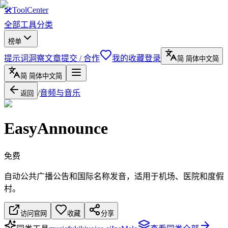
🛠
ToolCenter
全部工具
分类
榜单
提示词
洞察文章
提交 / 合作
我的收藏
登录
简
简体中文
简
简
简体中文
简
/
音频与音乐
返回
EasyAnnounce
免费
自动公共广播公告和国际名称发音，适用于机场、医院和度假
村。
访问官网
收藏
分享