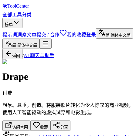
🛠
ToolCenter
全部工具
分类
榜单
提示词
洞察文章
提交 / 合作
我的收藏
登录
简
简体中文
简
简
简体中文
简
/
AI 聊天与助手
返回
Drape
付费
想象。悬垂。创造。将服装照片转化为令人惊叹的商业视频，
使用人工智能驱动的虚拟试穿和电影生成。
访问官网
收藏
分享