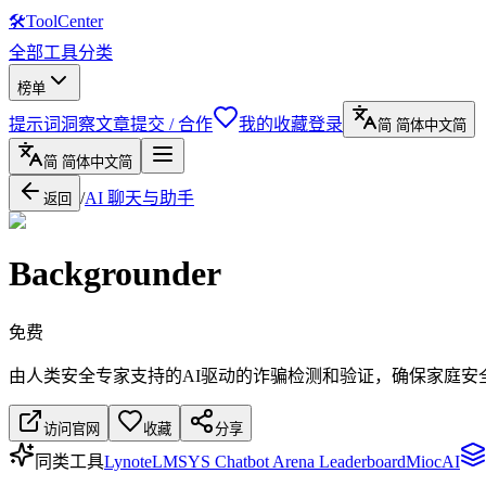
🛠
ToolCenter
全部工具
分类
榜单
提示词
洞察文章
提交 / 合作
我的收藏
登录
简
简体中文
简
简
简体中文
简
/
AI 聊天与助手
返回
Backgrounder
免费
由人类安全专家支持的AI驱动的诈骗检测和验证，确保家庭安
访问官网
收藏
分享
同类工具
Lynote
LMSYS Chatbot Arena Leaderboard
MiocAI