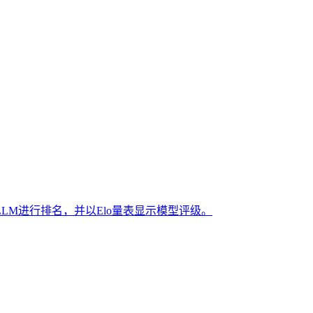
ry模型对LLM进行排名，并以Elo量表显示模型评级。