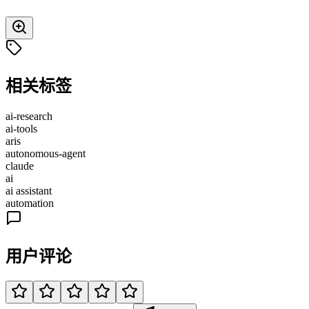
相关标签
ai-research
ai-tools
aris
autonomous-agent
claude
ai
ai assistant
automation
用户评论