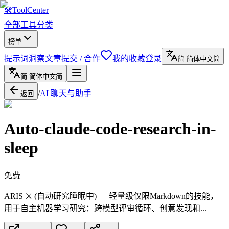
🛠
ToolCenter
全部工具
分类
榜单
提示词
洞察文章
提交 / 合作
我的收藏
登录
简
简体中文
简
简
简体中文
简
/
AI 聊天与助手
返回
Auto-claude-code-research-in-
sleep
免费
ARIS ⚔️ (自动研究睡眠中) — 轻量级仅限Markdown的技能，
用于自主机器学习研究：跨模型评审循环、创意发现和...