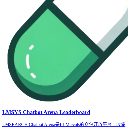
LMSYS Chatbot Arena Leaderboard
LMSEARCH Chatbot Arena是LLM evals的众包开放平台。收集